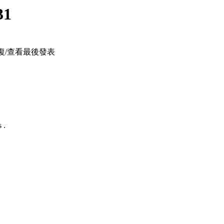
31
復/查看
最後發表
 .