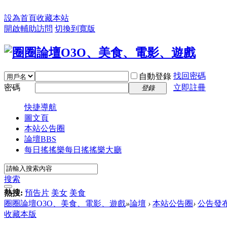
設為首頁
收藏本站
開啟輔助訪問
切換到寬版
找回密碼
自動登錄
密碼
立即註冊
登錄
快捷導航
圖文頁
本站公告圈
論壇
BBS
每日搖搖樂
每日搖搖樂大廳
搜索
熱搜:
預告片
美女
美食
圈圈論壇O3O、美食、電影、遊戲
»
論壇
›
本站公告圈
›
公告發
收藏本版