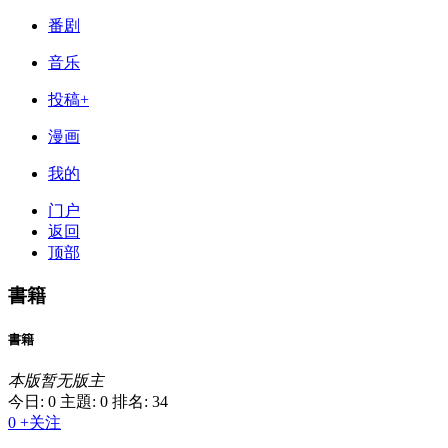
番剧
音乐
投稿+
漫画
我的
门户
返回
顶部
書籍
書籍
本版暂无版主
今日: 0
主題: 0
排名: 34
0
+关注