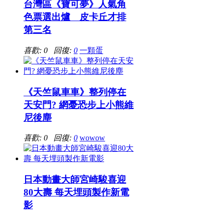
台灣區《寶可夢》人氣角
色票選出爐 皮卡丘才排
第三名
喜歡: 0 回復:
0
一顆蛋
《天竺鼠車車》整列停在
天安門? 網憂恐步上小熊維
尼後塵
喜歡: 0 回復:
0
wowow
日本動畫大師宮崎駿喜迎
80大壽 每天埋頭製作新電
影