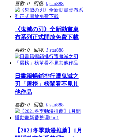
喜歡: 0 回復:
0
star888
《鬼滅の刃》全新動畫桌
布系列正式開放免費下載
喜歡: 0 回復:
1
star888
日書籍暢銷排行遭鬼滅之
刃「屠榜」榜單看不見其
他作品
喜歡: 0 回復:
0
star888
【2021冬季動漫推薦】1月