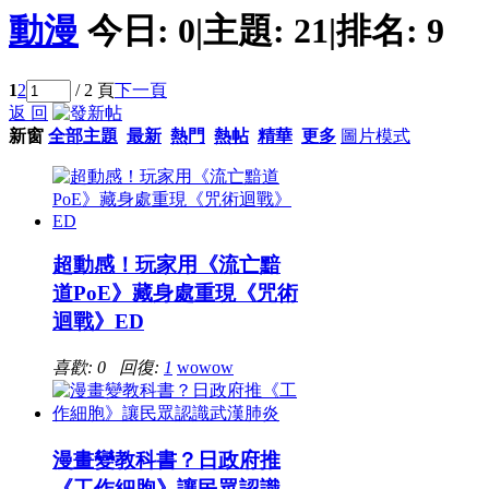
動漫
今日:
0
|
主題:
21
|
排名:
9
1
2
/ 2 頁
下一頁
返 回
新窗
全部主題
最新
熱門
熱帖
精華
更多
圖片模式
超動感！玩家用《流亡黯
道PoE》藏身處重現《咒術
迴戰》ED
喜歡: 0 回復:
1
wowow
漫畫變教科書？日政府推
《工作細胞》讓民眾認識