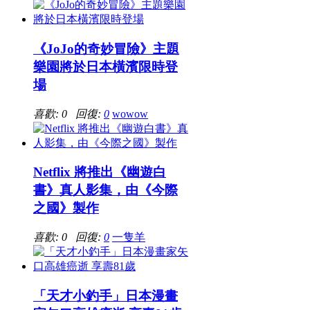
《JoJo的奇妙冒險》主題
樂園將於日本橫濱限時登
場
喜歡: 0 回復:
0
wowow
Netflix 將推出《幽遊白
書》真人影集，由《今際
之國》製作
喜歡: 0 回復:
0
一隻羊
「天才小釣手」日本漫畫