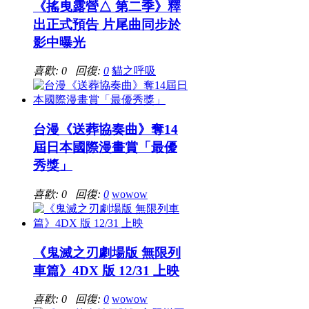
《搖曳露營△ 第二季》釋
出正式預告 片尾曲同步於
影中曝光
喜歡: 0 回復:
0
貓之呼吸
台漫《送葬協奏曲》奪14
屆日本國際漫畫賞「最優
秀獎」
喜歡: 0 回復:
0
wowow
《鬼滅之刃劇場版 無限列
車篇》4DX 版 12/31 上映
喜歡: 0 回復:
0
wowow