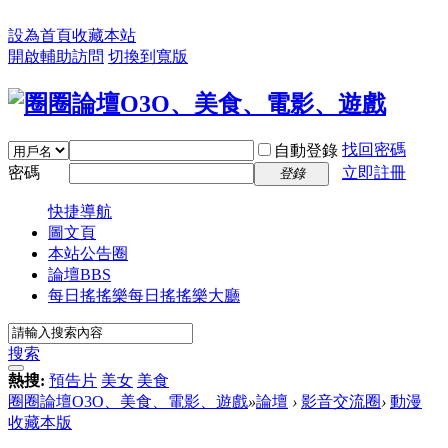
設為首頁
收藏本站
開啟輔助訪問
切換到寬版
找回密碼
自動登錄
密碼
立即註冊
登錄
快捷導航
圖文頁
本站公告圈
論壇
BBS
每日搖搖樂
每日搖搖樂大廳
搜索
熱搜:
預告片
美女
美食
圈圈論壇O3O、美食、電影、遊戲
»
論壇
›
影音交流圈
›
動漫
收藏本版