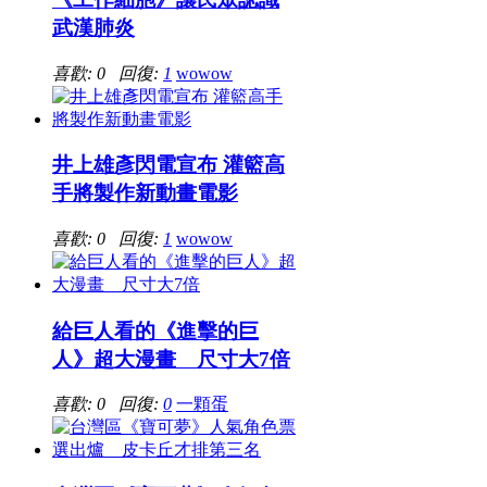
武漢肺炎
喜歡: 0 回復:
1
wowow
井上雄彥閃電宣布 灌籃高
手將製作新動畫電影
喜歡: 0 回復:
1
wowow
給巨人看的《進擊的巨
人》超大漫畫 尺寸大7倍
喜歡: 0 回復:
0
一顆蛋