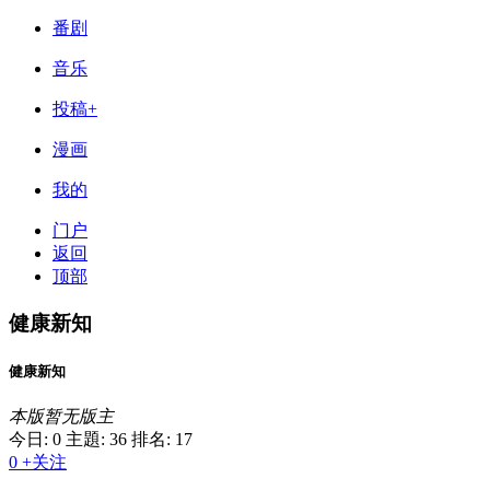
番剧
音乐
投稿+
漫画
我的
门户
返回
顶部
健康新知
健康新知
本版暂无版主
今日: 0
主題: 36
排名: 17
0
+关注