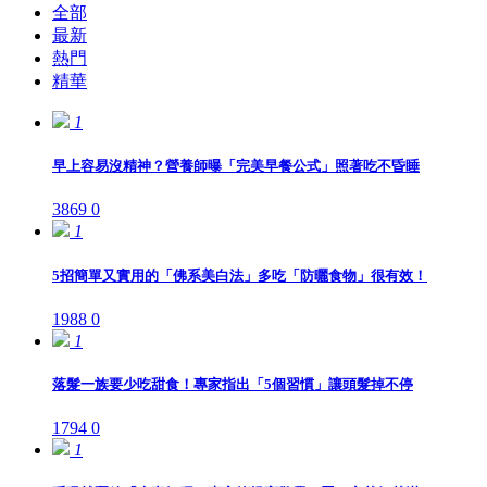
全部
最新
熱門
精華
1
早上容易沒精神？營養師曝「完美早餐公式」照著吃不昏睡
3869
0
1
5招簡單又實用的「佛系美白法」多吃「防曬食物」很有效！
1988
0
1
落髮一族要少吃甜食！專家指出「5個習慣」讓頭髮掉不停
1794
0
1