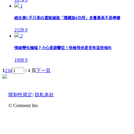
1
維生素C不只美白還能減脂「隱藏版6功用」含量最高不是檸檬
2128
0
2
情緒變化極端？小心是躁鬱症！快檢視你是否有這些傾向
1908
0
1
2
3
4
/ 4 頁
下一頁
限制性规定
|
隐私条款
© Comsenz Inc.