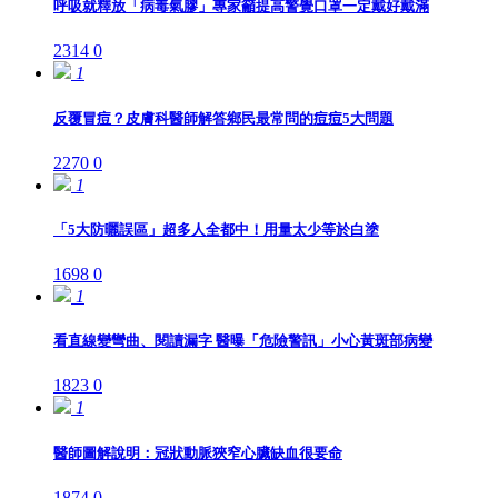
呼吸就釋放「病毒氣膠」專家籲提高警覺口罩一定戴好戴滿
2314
0
1
反覆冒痘？皮膚科醫師解答鄉民最常問的痘痘5大問題
2270
0
1
「5大防曬誤區」超多人全都中！用量太少等於白塗
1698
0
1
看直線變彎曲、閱讀漏字 醫曝「危險警訊」小心黃斑部病變
1823
0
1
醫師圖解說明：冠狀動脈狹窄心臟缺血很要命
1874
0