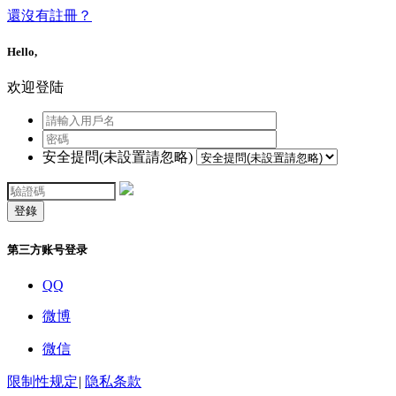
還沒有註冊？
Hello,
欢迎登陆
安全提問(未設置請忽略)
登錄
第三方账号登录
QQ
微博
微信
限制性规定
|
隐私条款