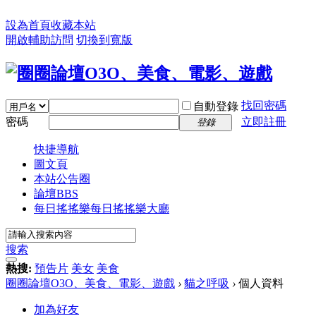
設為首頁
收藏本站
開啟輔助訪問
切換到寬版
找回密碼
自動登錄
密碼
立即註冊
登錄
快捷導航
圖文頁
本站公告圈
論壇
BBS
每日搖搖樂
每日搖搖樂大廳
搜索
熱搜:
預告片
美女
美食
圈圈論壇O3O、美食、電影、遊戲
›
貓之呼吸
›
個人資料
加為好友