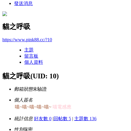
發送消息
貓之呼吸
https://www.pink88.cc/?10
主題
留言板
個人資料
貓之呼吸
(UID: 10)
郵箱狀態
未驗證
個人簽名
喵~喵~喵~喵~喵~
喵電感應
統計信息
好友數 0
|
回帖數 5
|
主題數 136
性別
保密