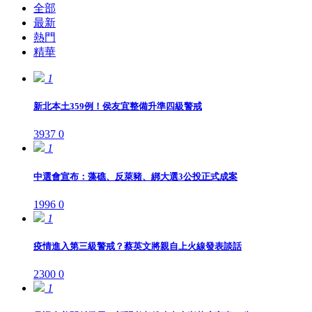
全部
最新
熱門
精華
1
新北本土359例！侯友宜整備升準四級警戒
3937
0
1
中選會宣布：藻礁、反萊豬、綁大選3公投正式成案
1996
0
1
疫情進入第三級警戒？蔡英文將親自上火線發表談話
2300
0
1