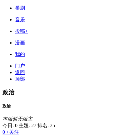
番剧
音乐
投稿+
漫画
我的
门户
返回
顶部
政治
政治
本版暂无版主
今日: 0
主題: 27
排名: 25
0
+关注