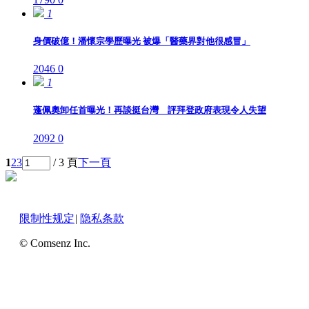
1
身價破億！潘懷宗學歷曝光 被爆「醫藥界對他很感冒」
2046
0
1
蓬佩奧卸任首曝光！再談挺台灣 評拜登政府表現令人失望
2092
0
1
2
3
/ 3 頁
下一頁
限制性规定
|
隐私条款
© Comsenz Inc.