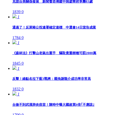
見證台美關係發展 新聞耆老傅建中病逝華府享壽83歲
1839
0
1
通過了！反萊豬公投連署確定達標 中選會14日宣告成案
1784
0
1
《森林法》打擊山老鼠出重手 竊取貴重樹種可罰2000萬
1845
0
1
反擊！綠點名拉下藍3戰將：罷免謝龍介成功率非常高
1832
0
1
台搶不到武漢肺炎疫苗！陳時中曝大國超買4倍｢不應該｣
1790
0