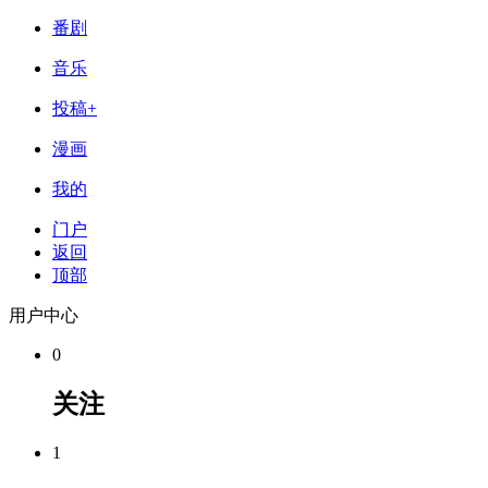
番剧
音乐
投稿+
漫画
我的
门户
返回
顶部
用户中心
0
关注
1