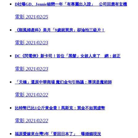
D社曝GD、Jennie秘戀一年「有專屬出入證」 公司回應有玄機
電影
2021/02/25
《順風婦產科》美月「9歲就買房」卻淪拍三級片！
電影
2021/02/23
DC《閃電俠》新卡司！首位「黑髮」女超人來了 網：超正
電影
2021/02/23
「天橋」還原中華商場 魔幻金句引熱議：導演是魔術師
電影
2021/02/22
比特幣已比1公斤黃金貴！馬斯克：買金不如買虛幣
電影
2021/02/22
福原愛嫁來台灣5年「要回日本了」 曝婚姻現況