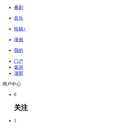
番剧
音乐
投稿+
漫画
我的
门户
返回
顶部
用户中心
0
关注
1