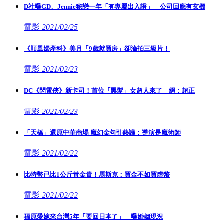
D社曝GD、Jennie秘戀一年「有專屬出入證」 公司回應有玄機
電影
2021/02/25
《順風婦產科》美月「9歲就買房」卻淪拍三級片！
電影
2021/02/23
DC《閃電俠》新卡司！首位「黑髮」女超人來了 網：超正
電影
2021/02/23
「天橋」還原中華商場 魔幻金句引熱議：導演是魔術師
電影
2021/02/22
比特幣已比1公斤黃金貴！馬斯克：買金不如買虛幣
電影
2021/02/22
福原愛嫁來台灣5年「要回日本了」 曝婚姻現況