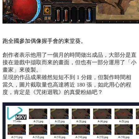
跑全國參加偶像握手會的東堂葵。
創作者表示他用了一個月的時間做出成品，大部分是直
接在遊戲中擷取而來的畫面，但也有一部分運用了「小
畫家」來後製。
呈現的作品成果雖然短短不到 1 分鐘，但製作時間相
當久，圖片截取量也高達將近 180 張，如此用心的程
度，肯定是《咒術迴戰》的真愛粉絲吧？