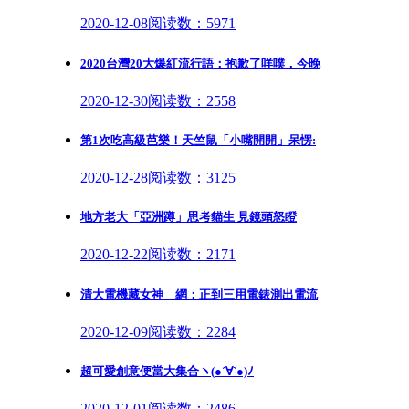
2020-12-08
阅读数：5971
2020台灣20大爆紅流行語：抱歉了咩噗，今晚
2020-12-30
阅读数：2558
第1次吃高級芭樂！天竺鼠「小嘴開開」呆愣:
2020-12-28
阅读数：3125
地方老大「亞洲蹲」思考貓生 見鏡頭怒瞪
2020-12-22
阅读数：2171
清大電機藏女神 網：正到三用電錶測出電流
2020-12-09
阅读数：2284
超可愛創意便當大集合ヽ(●´∀`●)ﾉ
2020-12-01
阅读数：2486