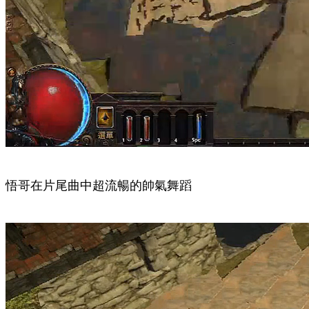
悟哥在片尾曲中超流暢的帥氣舞蹈