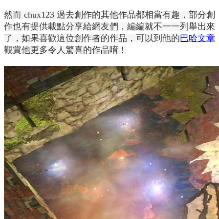
然而 chux123 過去創作的其他作品都相當有趣，部分創
作也有提供載點分享給網友們，編編就不一一列舉出來
了，如果喜歡這位創作者的作品，可以到他的
巴哈文章
觀賞他更多令人驚喜的作品唷！