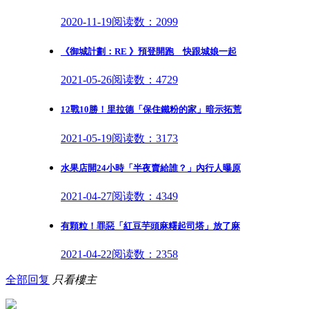
2020-11-19
阅读数：2099
《御城計劃：RE 》預登開跑 快跟城娘一起
2021-05-26
阅读数：4729
12戰10勝！里拉德「保住鐵粉的家」暗示拓荒
2021-05-19
阅读数：3173
水果店開24小時「半夜賣給誰？」內行人曝原
2021-04-27
阅读数：4349
有顆粒！罪惡「紅豆芋頭麻糬起司塔」放了麻
2021-04-22
阅读数：2358
全部回复
只看樓主