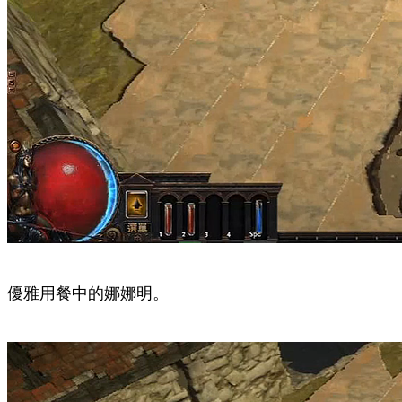
優雅用餐中的娜娜明。