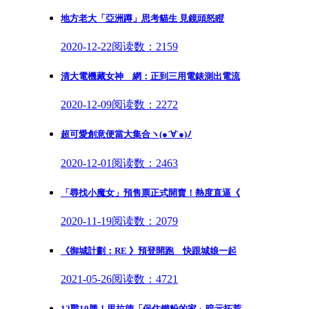
地方老大「亞洲蹲」思考貓生 見鏡頭怒瞪
2020-12-22
阅读数：2159
清大電機藏女神 網：正到三用電錶測出電流
2020-12-09
阅读数：2272
超可愛創意便當大集合ヽ(●´∀`●)ﾉ
2020-12-01
阅读数：2463
「尋找小魔女」預售票正式開賣！熱度直逼《
2020-11-19
阅读数：2079
《御城計劃：RE 》預登開跑 快跟城娘一起
2021-05-26
阅读数：4721
12戰10勝！里拉德「保住鐵粉的家」暗示拓荒