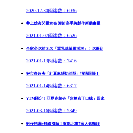
2020-12-30
阅读数：6936
井上雄彥閃電宣布 灌籃高手將製作新動畫電
2021-01-07
阅读数：6526
全家必吃前３名「重乳草莓霜淇淋」！吃得到
2021-01-13
阅读数：7416
好市多超夯「紅豆麻糬奶油酥」悄悄回歸！
2021-01-14
阅读数：6317
YTM限定！亞尼克超夯「焦糖布丁口味」回來
2021-03-16
阅读数：5349
蚵仔飽滿+麵線滑順！盤點北市7家人氣麵線