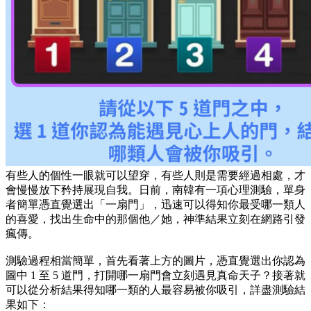
有些人的個性一眼就可以望穿，有些人則是需要經過相處，才
會慢慢放下矜持展現自我。日前，南韓有一項心理測驗，單身
者簡單憑直覺選出「一扇門」，迅速可以得知你最受哪一類人
的喜愛，找出生命中的那個他／她，神準結果立刻在網路引發
瘋傳。
測驗過程相當簡單，首先看著上方的圖片，憑直覺選出你認為
圖中 1 至 5 道門，打開哪一扇門會立刻遇見真命天子？接著就
可以從分析結果得知哪一類的人最容易被你吸引，詳盡測驗結
果如下：