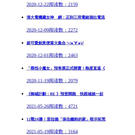
2020-12-22
阅读数：2159
清大電機藏女神 網：正到三用電錶測出電流
2020-12-09
阅读数：2272
超可愛創意便當大集合ヽ(●´∀`●)ﾉ
2020-12-01
阅读数：2463
「尋找小魔女」預售票正式開賣！熱度直逼《
2020-11-19
阅读数：2079
《御城計劃：RE 》預登開跑 快跟城娘一起
2021-05-26
阅读数：4721
12戰10勝！里拉德「保住鐵粉的家」暗示拓荒
2021-05-19
阅读数：3164