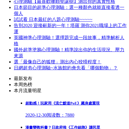
心理測驗【最喜歡哪顆聖誕樹】測出你的真實性格
日本節目的超準心理測驗：選一種顏色就能直接看透一
個人
試試看 日本最紅的八題心理測驗~~~~~
告別2020 迎接嶄新的一年！塔羅 測你2021職場上的工作
運
英國神準心理測驗！選擇題完成一段故事，精準解析人
格
國外超準塗鴉心理測驗！精準說出你的生活現況、壓力
來源
選「最像自己的狐狸」測出內心狡猾程度！
日網超夯心理測驗~水族館約會先看「哪個動物」？
最新发布
本周热榜
本月流量明星
超動感！玩家用《流亡黯道PoE》藏身處重現
2020-12-30
阅读数：7880
漫畫變教科書？日政府推《工作細胞》讓民眾