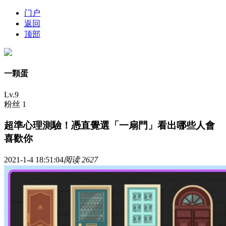
门户
返回
顶部
一顆蛋
Lv.9
粉丝 1
超準心理測驗！憑直覺選「一扇門」看出哪些人會
喜歡你
2021-1-4 18:51:04
阅读 2627