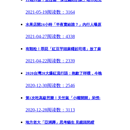
2021-05-19
阅读数：3164
水果店開24小時「半夜賣給誰？」內行人曝原
2021-04-27
阅读数：4338
有顆粒！罪惡「紅豆芋頭麻糬起司塔」放了麻
2021-04-22
阅读数：2339
2020台灣20大爆紅流行語：抱歉了咩噗，今晚
2020-12-30
阅读数：2546
第1次吃高級芭樂！天竺鼠「小嘴開開」呆愣:
2020-12-28
阅读数：3113
地方老大「亞洲蹲」思考貓生 見鏡頭怒瞪