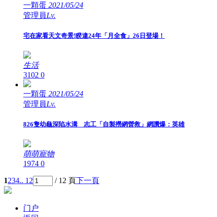
一顆蛋
2021/05/24
管理員
Lv.
宅在家看天文奇景!睽違24年「月全食」26日登場！
生活
3102
0
一顆蛋
2021/05/24
管理員
Lv.
826隻幼龜深陷水溝 志工「自製撈網營救」網讚爆：英雄
萌萌寵物
1974
0
1
2
3
4
.. 12
/ 12 頁
下一頁
门户