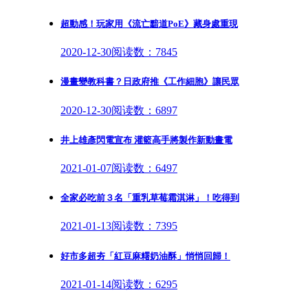
超動感！玩家用《流亡黯道PoE》藏身處重現
2020-12-30
阅读数：7845
漫畫變教科書？日政府推《工作細胞》讓民眾
2020-12-30
阅读数：6897
井上雄彥閃電宣布 灌籃高手將製作新動畫電
2021-01-07
阅读数：6497
全家必吃前３名「重乳草莓霜淇淋」！吃得到
2021-01-13
阅读数：7395
好市多超夯「紅豆麻糬奶油酥」悄悄回歸！
2021-01-14
阅读数：6295