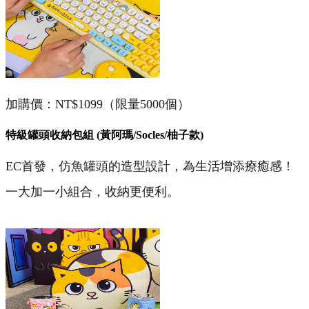
加購價：NT$1099（限量5000個）
特級罐頭收納包組 (黃阿瑪/Socles/柚子款)
EC首發，仿魚罐頭的造型設計，為生活增添療癒感！
一大加一小組合，收納更便利。