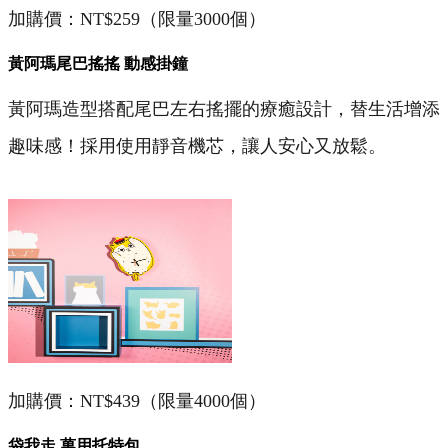
加購價：NT$259（限量3000個）
黃阿瑪尾巴搖搖 動感掛鐘
黃阿瑪造型搭配尾巴左右搖擺的療癒設計，替生活增添
趣味感！採用使用靜音機芯，讓人安心又放鬆。
加購價：NT$439（限量4000個）
袋我走 萬用托特包