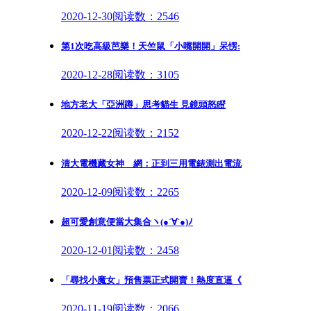
2020-12-30
阅读数：2546
第1次吃高級芭樂！天竺鼠「小嘴開開」呆愣:
2020-12-28
阅读数：3105
地方老大「亞洲蹲」思考貓生 見鏡頭怒瞪
2020-12-22
阅读数：2152
清大電機藏女神 網：正到三用電錶測出電流
2020-12-09
阅读数：2265
超可愛創意便當大集合ヽ(●´∀`●)ﾉ
2020-12-01
阅读数：2458
「尋找小魔女」預售票正式開賣！熱度直逼《
2020-11-19
阅读数：2066