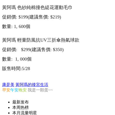
黃阿瑪 色紗純棉撞色緹花運動毛巾
促銷價: $199(建議售價: $219)
數量: 1, 600個
黃阿瑪 輕量防風抗UV三折傘熱氣球款
促銷價: $299(建議售價: $350)
數量: 1, 000個
販售時間:5/28
康是美
黃阿瑪的後宮生活
早安
午安
晚安
我是一顆蛋~~
最新发布
本周热榜
本月流量明星