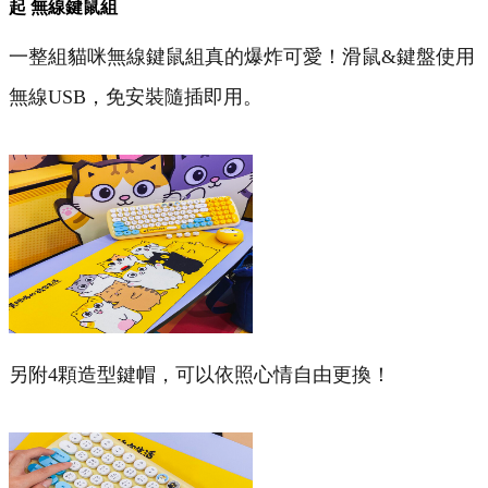
起 無線鍵鼠組
一整組貓咪無線鍵鼠組真的爆炸可愛！滑鼠&鍵盤使用
無線USB，免安裝隨插即用。
另附4顆造型鍵帽，可以依照心情自由更換！