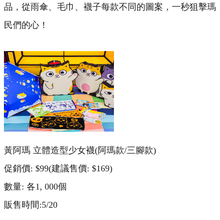
品，從雨傘、毛巾、襪子每款不同的圖案，一秒狙擊瑪
民們的心！
黃阿瑪 立體造型少女襪(阿瑪款/三腳款)
促銷價: $99(建議售價: $169)
數量: 各1, 000個
販售時間:5/20