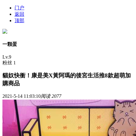
门户
返回
顶部
一顆蛋
Lv.9
粉丝 1
貓奴快衝！康是美X黃阿瑪的後宮生活推8款超萌加
購商品
2021-5-14 11:03:10
阅读 2077