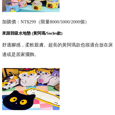
加購價：NT$299（限量8000/5000/2000個）
來踩我吸水地墊 (黃阿瑪/Socles款)
舒適腳感，柔軟親膚。超長的黃阿瑪款也很適合放在床
邊或是居家擺飾。