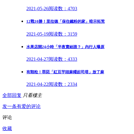
2021-05-26
阅读数：4703
12戰10勝！里拉德「保住鐵粉的家」暗示拓荒
2021-05-19
阅读数：3159
水果店開24小時「半夜賣給誰？」內行人曝原
2021-04-27
阅读数：4333
有顆粒！罪惡「紅豆芋頭麻糬起司塔」放了麻
2021-04-22
阅读数：2334
全部回复
只看樓主
发一条有爱的评论
评论
收藏