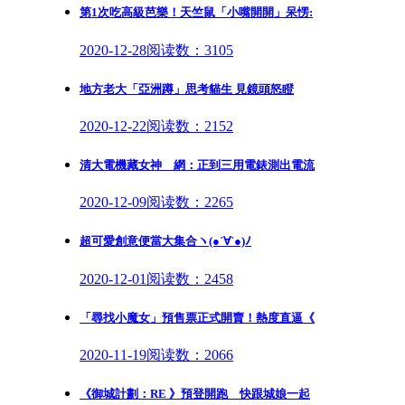
第1次吃高級芭樂！天竺鼠「小嘴開開」呆愣:
2020-12-28
阅读数：3105
地方老大「亞洲蹲」思考貓生 見鏡頭怒瞪
2020-12-22
阅读数：2152
清大電機藏女神 網：正到三用電錶測出電流
2020-12-09
阅读数：2265
超可愛創意便當大集合ヽ(●´∀`●)ﾉ
2020-12-01
阅读数：2458
「尋找小魔女」預售票正式開賣！熱度直逼《
2020-11-19
阅读数：2066
《御城計劃：RE 》預登開跑 快跟城娘一起