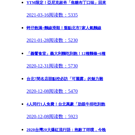
YTM限定！亞尼克超夯「焦糖布丁口味」回來
2021-03-16
阅读数：5335
蚵仔飽滿+麵線滑順！盤點北市7家人氣麵線
2021-01-28
阅读数：5230
「義饗食堂」義大利麵吃到飽！12種麵條+6種
2020-12-31
阅读数：5730
台北7間名店甜點控必訪「可麗露」的魅力難
2020-12-08
阅读数：5470
4人同行1人免費！台北萬豪「肋眼牛排吃到飽
2020-12-08
阅读数：5923
2020台灣20大爆紅流行語：抱歉了咩噗，今晚