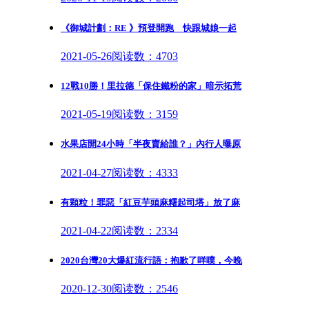
《御城計劃：RE 》預登開跑 快跟城娘一起
2021-05-26
阅读数：4703
12戰10勝！里拉德「保住鐵粉的家」暗示拓荒
2021-05-19
阅读数：3159
水果店開24小時「半夜賣給誰？」內行人曝原
2021-04-27
阅读数：4333
有顆粒！罪惡「紅豆芋頭麻糬起司塔」放了麻
2021-04-22
阅读数：2334
2020台灣20大爆紅流行語：抱歉了咩噗，今晚
2020-12-30
阅读数：2546