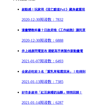
超動感！玩家用《流亡黯道PoE》藏身處重現
2020-12-30
阅读数：7832
漫畫變教科書？日政府推《工作細胞》讓民眾
2020-12-30
阅读数：6888
井上雄彥閃電宣布 灌籃高手將製作新動畫電
2021-01-07
阅读数：6493
全家必吃前３名「重乳草莓霜淇淋」！吃得到
2021-01-13
阅读数：7385
好市多超夯「紅豆麻糬奶油酥」悄悄回歸！
2021-01-14
阅读数：6287