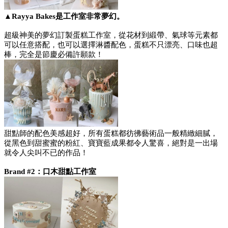
▲Rayya Bakes是工作室非常夢幻。
超級神美的夢幻訂製蛋糕工作室，從花材到緞帶、氣球等元素都
可以任意搭配，也可以選擇淋醬配色，蛋糕不只漂亮、口味也超
棒，完全是節慶必備許願款！
甜點師的配色美感超好，所有蛋糕都彷彿藝術品一般精緻細膩，
從黑色到甜蜜蜜的粉紅、寶寶藍成果都令人驚喜，絕對是一出場
就令人尖叫不已的作品！
Brand #2：口木甜點工作室