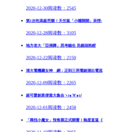
2020-12-30
阅读数：2545
第1次吃高級芭樂！天竺鼠「小嘴開開」呆愣:
2020-12-28
阅读数：3105
地方老大「亞洲蹲」思考貓生 見鏡頭怒瞪
2020-12-22
阅读数：2150
清大電機藏女神 網：正到三用電錶測出電流
2020-12-09
阅读数：2265
超可愛創意便當大集合ヽ(●´∀`●)ﾉ
2020-12-01
阅读数：2458
「尋找小魔女」預售票正式開賣！熱度直逼《