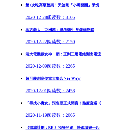
第1次吃高級芭樂！天竺鼠「小嘴開開」呆愣:
2020-12-28
阅读数：3105
地方老大「亞洲蹲」思考貓生 見鏡頭怒瞪
2020-12-22
阅读数：2150
清大電機藏女神 網：正到三用電錶測出電流
2020-12-09
阅读数：2265
超可愛創意便當大集合ヽ(●´∀`●)ﾉ
2020-12-01
阅读数：2458
「尋找小魔女」預售票正式開賣！熱度直逼《
2020-11-19
阅读数：2065
《御城計劃：RE 》預登開跑 快跟城娘一起