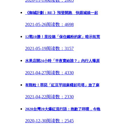
2020-11-19
阅读数：2065
《御城計劃：RE 》預登開跑 快跟城娘一起
2021-05-26
阅读数：4698
12戰10勝！里拉德「保住鐵粉的家」暗示拓荒
2021-05-19
阅读数：3157
水果店開24小時「半夜賣給誰？」內行人曝原
2021-04-27
阅读数：4330
有顆粒！罪惡「紅豆芋頭麻糬起司塔」放了麻
2021-04-22
阅读数：2330
2020台灣20大爆紅流行語：抱歉了咩噗，今晚
2020-12-30
阅读数：2545