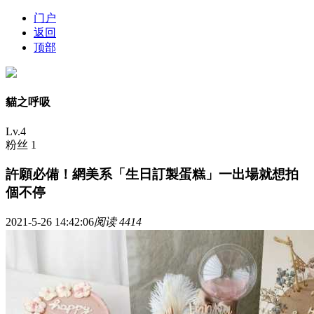
门户
返回
顶部
貓之呼吸
Lv.4
粉丝 1
許願必備！網美系「生日訂製蛋糕」一出場就想拍
個不停
2021-5-26 14:42:06
阅读 4414