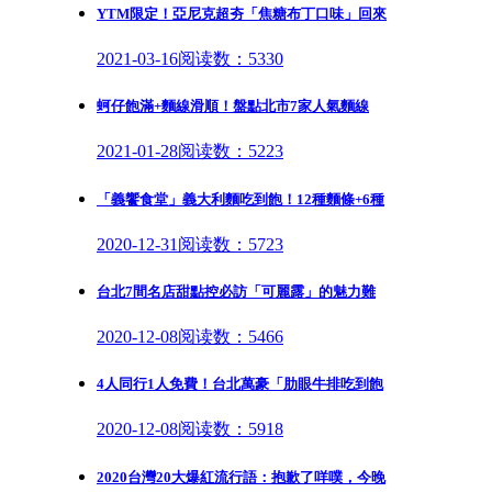
YTM限定！亞尼克超夯「焦糖布丁口味」回來
2021-03-16
阅读数：5330
蚵仔飽滿+麵線滑順！盤點北市7家人氣麵線
2021-01-28
阅读数：5223
「義饗食堂」義大利麵吃到飽！12種麵條+6種
2020-12-31
阅读数：5723
台北7間名店甜點控必訪「可麗露」的魅力難
2020-12-08
阅读数：5466
4人同行1人免費！台北萬豪「肋眼牛排吃到飽
2020-12-08
阅读数：5918
2020台灣20大爆紅流行語：抱歉了咩噗，今晚