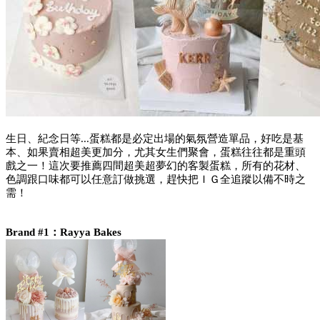
生日、紀念日等...蛋糕都是必定出場的氣氛營造單品，好吃是基
本、如果賣相超美更加分，尤其女生們聚會，蛋糕往往都是重頭
戲之一！這次要推薦四間超美超夢幻的客製蛋糕，所有的花材、
色調跟口味都可以任意訂做挑選，趕快把ＩＧ全追蹤以備不時之
需！
Brand #1：Rayya Bakes