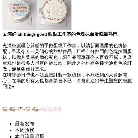
▲滿好 all things good 甜點工作室的色塊抹面蛋糕最熱門。
充滿細膩暖心質感的手做蛋糕工作室，以清新而溫柔的色塊搭
配，呈現令人一見傾心的甜點作品，店裡十分熱門的色塊抹面蛋
糕，以極具美感的動心配色，讓作品簡單卻令人百看不膩，月曆
蛋糕也是很多人指定的經典款，除此之外也有各種卡通角色的訂
做，滿足各族群需求。
在特殊節日時也不妨直接訂製一款蛋糕，不只收到的人會超開
心、在場的所有人也都會驚喜不已，將會創造出畢生難忘的細膩
回憶♥
喵~喵~喵~喵~喵~
喵電感應
最新发布
本周热榜
本月流量明星